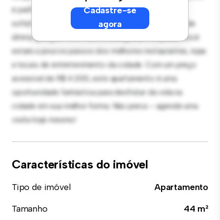
é perfeito para receber convidados, e a cozinha
Cadastre-se
sofisticada está equipada com eletrodomésticos de
agora
última geração. Com sua localização privilegiada, você
estará a poucos passos dos melhores restaurantes, lojas
e locais de entretenimento da cidade. Com um preço
acessível de R$ 4.200, este apartamento é uma
oportunidade fantástica para desfrutar da vida na
cidade em sua melhor forma. Não perca – agende uma
visita hoje mesmo!
Características do imóvel
Tipo de imóvel
Apartamento
Tamanho
44 m²