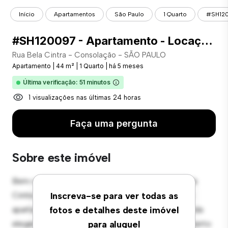
Início
Apartamentos
São Paulo
1 Quarto
#SH120
#SH120097 - Apartamento - Locação com 44.00 m² , 1 Quarto(s), por R$ 4.200
Rua Bela Cintra - Consolação - SÃO PAULO
Apartamento
|
44 m²
|
1 Quarto
|
há 5 meses
Última verificação: 51 minutos
1 visualizações nas últimas 24 horas
Faça uma pergunta
Sobre este imóvel
Bem-vindo ao seu novo refúgio urbano em Rua Bela
Cintra - Consolação - SÃO PAULO! Este moderno
Inscreva-se para ver todas as
apartamento de 1 quartos oferece um espaço de vida
fotos e detalhes deste imóvel
elegante e aconchegante. O layout em conceito aberto
para aluguel