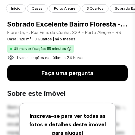
Início
Casas
Porto Alegre
3 Quartos
Sobrado Exc
Sobrado Excelente Bairro Floresta - COD: 14363
Floresta, -, Rua Félix da Cunha, 329 - Porto Alegre - RS
Casa
|
120 m²
|
3 Quartos
|
há 5 meses
Última verificação: 55 minutos
1 visualizações nas últimas 24 horas
Faça uma pergunta
Sobre este imóvel
Bem-vindo ao seu novo oásis suburbano em Floresta, -,
Rua Félix da Cunha, 329 - Porto Alegre - RS! Esta
Inscreva-se para ver todas as
encantadora casa de 3 quartos oferece um ambiente
fotos e detalhes deste imóvel
espaçoso e acolhedor. O grande quintal é perfeito para
para aluguel