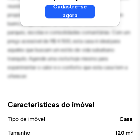
reuniões ao ar livre, e o interior aconchegante
Cadastre-se
proporciona um retiro confortável. Localizada em um
agora
bairro amigável para famílias, você terá acesso a
parques, escolas e comodidades comunitárias. Com um
preço acessível de R$ 4.500, esta casa é ideal para
aqueles que buscam um estilo de vida suburbano
tranquilo. Agende uma visita hoje mesmo para
experimentar o calor e o conforto que esta casa tem a
oferecer.
Características do imóvel
Tipo de imóvel
Casa
Tamanho
120 m²