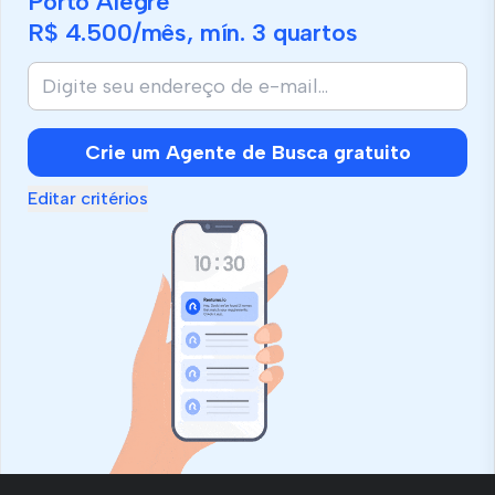
Porto Alegre
R$ 4.500
/mês, mín.
3 quartos
Se
você
é
humano,
Crie um Agente de Busca gratuito
ignore
este
Editar critérios
campo