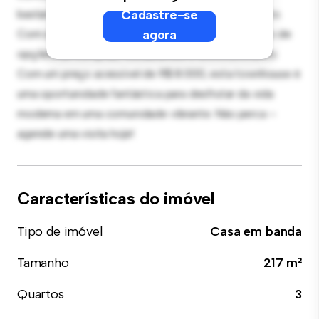
bastante espaço para relaxamento e entretenimento.
Cadastre-se
Com sua localização privilegiada, você estará perto de
agora
opções de compras, restaurantes e entretenimento.
Com um preço acessível de R$ 8.000, esta townhouse é
uma oportunidade fantástica para desfrutar da vida
moderna em uma comunidade vibrante. Não perca –
agende uma visita hoje!
Características do imóvel
Tipo de imóvel
Casa em banda
Tamanho
217 m²
Quartos
3