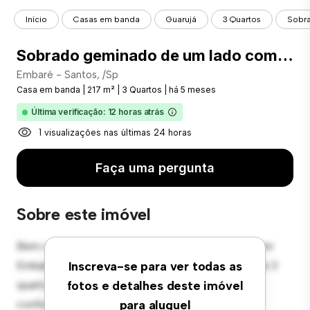
Início
Casas em banda
Guarujá
3 Quartos
Sobra
Sobrado geminado de um lado com 3 dormitórios para alugar no Embaré
Embaré - Santos, /Sp
Casa em banda
|
217 m²
|
3 Quartos
|
há 5 meses
Última verificação: 12 horas atrás
1 visualizações nas últimas 24 horas
Faça uma pergunta
Sobre este imóvel
Bem-vindo ao seu novo santuário em townhouse em
Embaré - Santos, /Sp! Esta espaçosa townhouse de 3
Inscreva-se para ver todas as
quartos oferece um espaço de vida moderno e
fotos e detalhes deste imóvel
confortável. O layout bem projetado proporciona
para aluguel