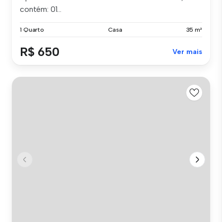
contém: 01...
1 Quarto
Casa
35 m²
R$ 650
Ver mais