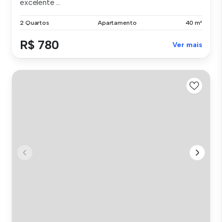
excelente ...
2 Quartos
Apartamento
40 m²
R$ 780
Ver mais