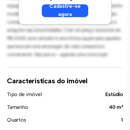
espaço versátil para viver e dormir, com uma kitchenette
Cadastre-se
moderna e um banheiro elegante. Com sua localização
agora
conveniente, você terá fácil acesso a comodidades e
atrações nas proximidades. Com um preço acessível de
R$ 3.600, este estúdio é uma ótima opção para aqueles
que buscam uma arrumação de vida compacta e
conveniente. Não perca – agende uma visita hoje!
Características do imóvel
Tipo de imóvel
Estúdio
Tamanho
40 m²
Quartos
1