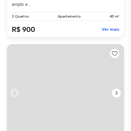
amplo e...
2 Quartos
Apartamento
45 m²
R$ 900
Ver mais