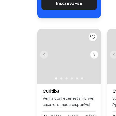
Inscreva-se
Curitiba
C
Venha conhecer esta incrível
S
casa reformada disponível
A
pa...
C