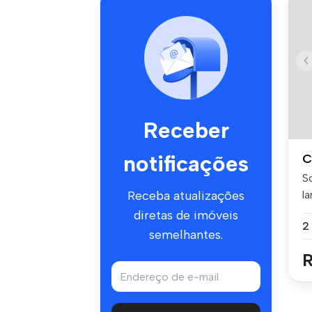
Receber
notificações
C
S
l
Receba atualizações
co
diretas de imóveis
semelhantes.
R