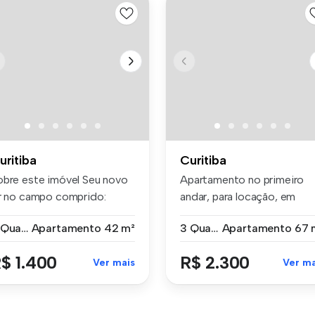
uritiba
Curitiba
obre este imóvel Seu novo
Apartamento no primeiro
ar no campo comprido:
andar, para locação, em
nfo...
excelente...
2 Quartos
Apartamento
42 m²
3 Quartos
Apartamento
67 
$ 1.400
R$ 2.300
Ver mais
Ver ma