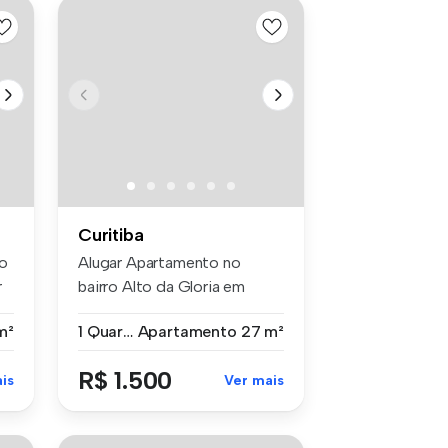
Curitiba
o
Alugar Apartamento no
r
bairro Alto da Gloria em
Curitiba p...
m²
1 Quarto
Apartamento
27 m²
R$ 1.500
is
Ver mais