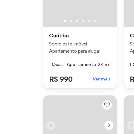
Curitiba
C
Sobre este imóvel
S
Apartamento para alugar
A
com 1 quarto ...
Ru
1 Quarto
Apartamento
24 m²
R$ 990
R
Ver mais