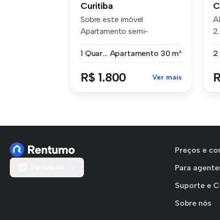
Curitiba
C
Sobre este imóvel
A
Apartamento semi-
2
mobiliado com 30m² p...
pa
1 Quarto
Apartamento
30 m²
2
R$ 1.800
R
Ver mais
Preços e co
Português
Para agente
Suporte e 
Sobre nós