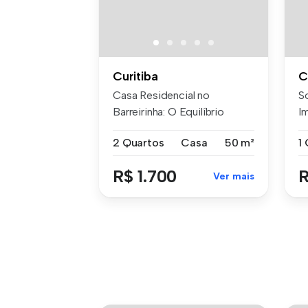
Curitiba
C
Casa Residencial no
S
Barreirinha: O Equilíbrio
I
Perfeito En...
S
2 Quartos
Casa
50 m²
R$ 1.700
R
Ver mais