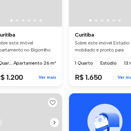
uritiba
Curitiba
obre este imóvel
Sobre este imóvel Estúdio
partamento no Bigorrilho.
mobiliado e pronto para
a Genera...
morar...
1 Quarto
Apartamento
26 m²
1 Quarto
Estúdio
13 
$ 1.200
R$ 1.650
Ver mais
Ver ma