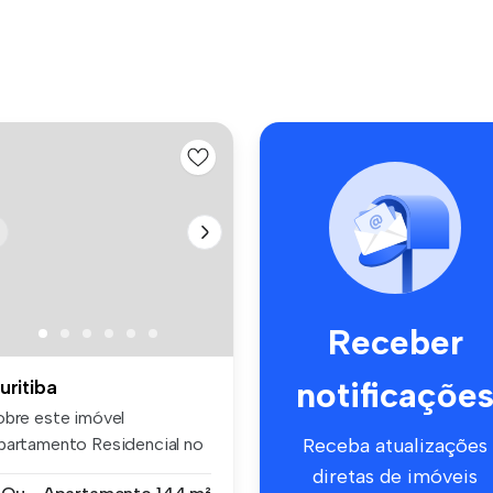
Receber
notificaçõe
uritiba
obre este imóvel
partamento Residencial no
Receba atualizações
entro com...
diretas de imóveis