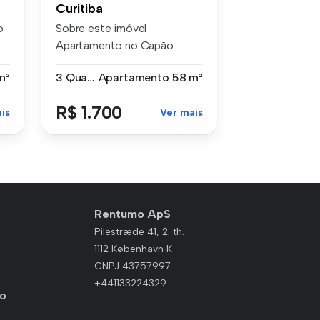
Curitiba
o
Sobre este imóvel
Apartamento no Capão
Raso! Imóvel com...
m²
3 Quartos
Apartamento
58 m²
R$ 1.700
is
Ver mais
Rentumo ApS
Pilestræde 41, 2. th.
1112 København K
CNPJ 43757997
+441133224329
io