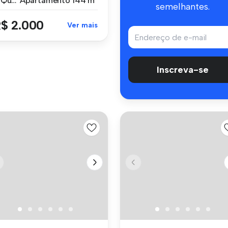
4 Quartos
Apartamento
144 m²
semelhantes.
$ 2.000
Ver mais
Inscreva-se