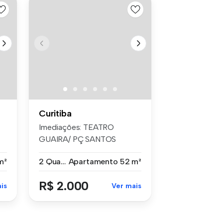
Curitiba
Imediações: TEATRO
GUAIRA/ PÇ SANTOS
ANDRA Detalhes: 02...
m²
2 Quartos
Apartamento
52 m²
R$ 2.000
is
Ver mais