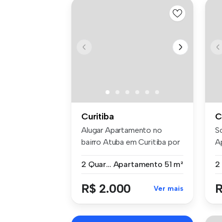
Curitiba
C
Alugar Apartamento no
S
bairro Atuba em Curitiba por
A
R$ 2.0...
c
2 Quartos
Apartamento
51 m²
R$ 2.000
R
Ver mais