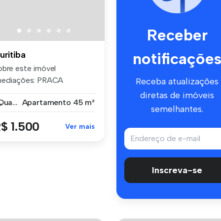
Receber
notificaçõe
uritiba
obre este imóvel
mediações: PRACA
Receba atualizações
ANTOS ANDRADE Deta...
diretas de imóveis
1 Quarto
Apartamento
45 m²
semelhantes.
$ 1.500
Ver mais
Inscreva-se