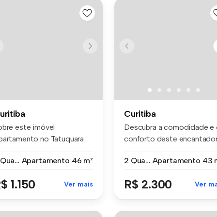
uritiba
Curitiba
obre este imóvel
Descubra a comodidade e 
partamento no Tatuquara
conforto deste encantado
om 2 Quarto...
Apart...
2 Quartos
Apartamento
46 m²
2 Quartos
Apartamento
43 
$ 1.150
R$ 2.300
Ver mais
Ver ma