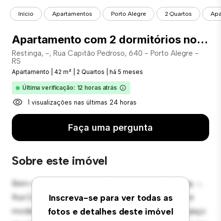
Início
Apartamentos
Porto Alegre
2 Quartos
Apa
Apartamento com 2 dormitórios no bairro Hípica - COD: 24376
Restinga, -, Rua Capitão Pedroso, 640 - Porto Alegre -
RS
Apartamento
|
42 m²
|
2 Quartos
|
há 5 meses
Última verificação: 12 horas atrás
1 visualizações nas últimas 24 horas
Faça uma pergunta
Sobre este imóvel
Bem-vindo ao seu novo refúgio urbano em Restinga, -,
Rua Capitão Pedroso, 640 - Porto Alegre - RS! Este
Inscreva-se para ver todas as
moderno apartamento de 2 quartos oferece um espaço
fotos e detalhes deste imóvel