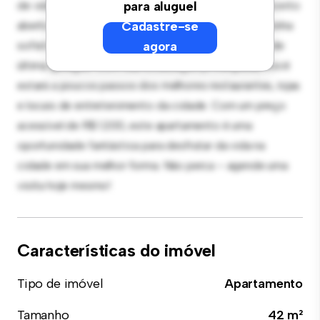
de vida elegante e aconchegante. O layout em conceito
para aluguel
aberto é perfeito para receber convidados, e a cozinha
Cadastre-se
sofisticada está equipada com eletrodomésticos de
agora
última geração. Com sua localização privilegiada, você
estará a poucos passos dos melhores restaurantes, lojas
e locais de entretenimento da cidade. Com um preço
acessível de R$ 1.200, este apartamento é uma
oportunidade fantástica para desfrutar da vida na
cidade em sua melhor forma. Não perca – agende uma
visita hoje mesmo!
Características do imóvel
Tipo de imóvel
Apartamento
Tamanho
42 m²