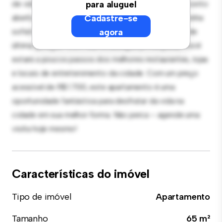
de vida elegante e aconchegante. O layout em conceito
para aluguel
aberto é perfeito para receber convidados, e a cozinha
Cadastre-se
sofisticada está equipada com eletrodomésticos de
agora
última geração. Com sua localização privilegiada, você
estará a poucos passos dos melhores restaurantes, lojas
e locais de entretenimento da cidade. Com um preço
acessível de R$ 1.700, este apartamento é uma
oportunidade fantástica para desfrutar da vida na
cidade em sua melhor forma. Não perca – agende uma
visita hoje mesmo!
Características do imóvel
Tipo de imóvel
Apartamento
Tamanho
65 m²