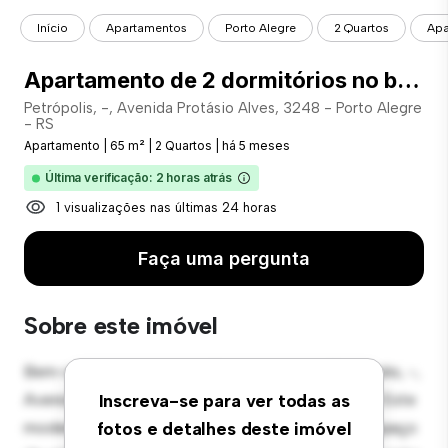
Início
Apartamentos
Porto Alegre
2 Quartos
Apa
Apartamento de 2 dormitórios no bairro Petrópolis - COD: 25005
Petrópolis, -, Avenida Protásio Alves, 3248 - Porto Alegre
- RS
Apartamento
|
65 m²
|
2 Quartos
|
há 5 meses
Última verificação: 2 horas atrás
1 visualizações nas últimas 24 horas
Faça uma pergunta
Sobre este imóvel
Bem-vindo ao seu novo refúgio urbano em Petrópolis, -,
Avenida Protásio Alves, 3248 - Porto Alegre - RS! Este
Inscreva-se para ver todas as
moderno apartamento de 2 quartos oferece um espaço
fotos e detalhes deste imóvel