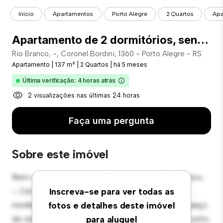
Início
Apartamentos
Porto Alegre
2 Quartos
Apa
Apartamento de 2 dormitórios, sendo 1 suíte com closet, no bairro Rio Branco - Porto Alegre/RS - COD: 1411
Rio Branco, -, Coronel Bordini, 1360 - Porto Alegre - RS
Apartamento
|
137 m²
|
2 Quartos
|
há 5 meses
Última verificação: 4 horas atrás
2 visualizações nas últimas 24 horas
Faça uma pergunta
Sobre este imóvel
Bem-vindo ao seu novo refúgio urbano em Rio Branco,
-, Coronel Bordini, 1360 - Porto Alegre - RS! Este
Inscreva-se para ver todas as
moderno apartamento de 2 quartos oferece um espaço
fotos e detalhes deste imóvel
de vida elegante e aconchegante. O layout em conceito
para aluguel