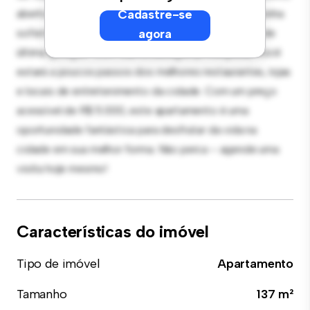
aberto é perfeito para receber convidados, e a cozinha
Cadastre-se
sofisticada está equipada com eletrodomésticos de
agora
última geração. Com sua localização privilegiada, você
estará a poucos passos dos melhores restaurantes, lojas
e locais de entretenimento da cidade. Com um preço
acessível de R$ 5.000, este apartamento é uma
oportunidade fantástica para desfrutar da vida na
cidade em sua melhor forma. Não perca – agende uma
visita hoje mesmo!
Características do imóvel
Tipo de imóvel
Apartamento
Tamanho
137 m²