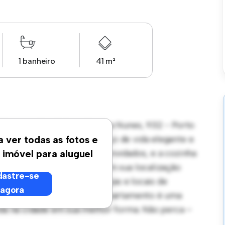
1 banheiro
41 m²
pica, -, Rua Sabino Pereira Nunes, 932 - Porto
2 quartos oferece um espaço de vida elegante e
a ver todas as fotos e
é perfeito para receber convidados, e a cozinha
 imóvel para aluguel
icos de última geração. Com sua localização
astre-se
s melhores restaurantes, lojas e locais de
agora
essível de R$ 1.000, este apartamento é uma
vida na cidade em sua melhor forma. Não perca –