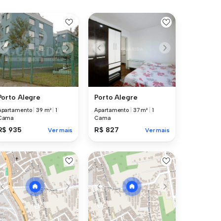
Porto Alegre
Porto Alegre
Apartamento
|
39 m²
|
1
Apartamento
|
37 m²
|
1
Cama
Cama
R$ 935
R$ 827
Ver mais
Ver mais