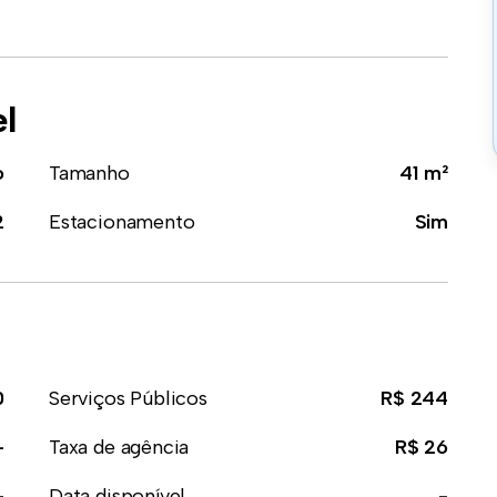
el
o
Tamanho
41 m²
2
Estacionamento
Sim
0
Serviços Públicos
R$ 244
-
Taxa de agência
R$ 26
-
Data disponível
-