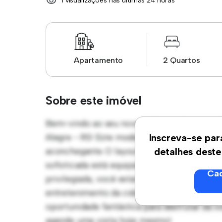
1 visualizações nas últimas 24 horas
Apartamento
2 Quartos
Sobre este imóvel
Bem-vindo ao seu novo refúgio urbano em Hí
Alegre - RS! Este moderno apartamento de 
Inscreva-se par
aconchegante. O layout em conceito aberto 
detalhes deste
sofisticada está equipada com eletrodomést
Cad
privilegiada, você estará a poucos passos do
entretenimento da cidade. Com um preço ac
oportunidade fantástica para desfrutar da 
agende uma visita hoje mesmo!