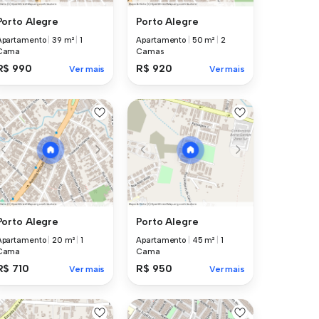
Porto Alegre
Porto Alegre
Apartamento
|
39 m²
|
1
Apartamento
|
50 m²
|
2
Cama
Camas
R$ 990
R$ 920
Ver mais
Ver mais
Porto Alegre
Porto Alegre
Apartamento
|
20 m²
|
1
Apartamento
|
45 m²
|
1
Cama
Cama
R$ 710
R$ 950
Ver mais
Ver mais