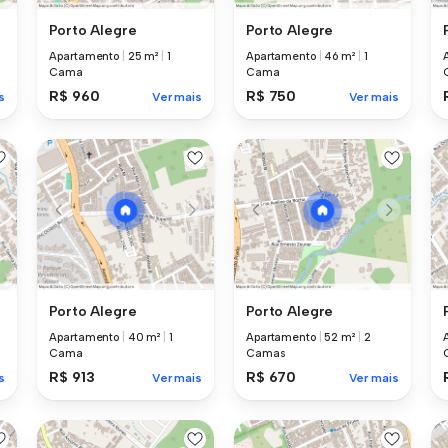
Porto Alegre
Porto Alegre
Apartamento
|
25 m²
|
1
Apartamento
|
46 m²
|
1
Cama
Cama
R$ 960
R$ 750
s
Ver mais
Ver mais
Porto Alegre
Porto Alegre
Apartamento
|
40 m²
|
1
Apartamento
|
52 m²
|
2
Cama
Camas
R$ 913
R$ 670
s
Ver mais
Ver mais