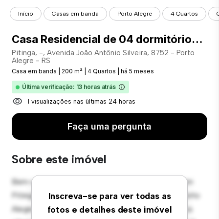
Início
Casas em banda
Porto Alegre
4 Quartos
Casa Residencial de 04 dormitórios, sendo 02 suítes no bairro Pitinga. - COD: 20852
Pitinga, -, Avenida João Antônio Silveira, 8752 - Porto
Alegre - RS
Casa em banda
|
200 m²
|
4 Quartos
|
há 5 meses
Última verificação: 13 horas atrás
1 visualizações nas últimas 24 horas
Faça uma pergunta
Sobre este imóvel
Bem-vindo ao seu novo santuário em townhouse em
Pitinga, -, Avenida João Antônio Silveira, 8752 - Porto
Inscreva-se para ver todas as
Alegre - RS! Esta espaçosa townhouse de 4 quartos
fotos e detalhes deste imóvel