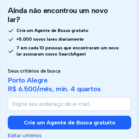
Ainda não encontrou um novo
lar?
Crie um Agente de Busca gratuito
+5.000 novos lares diariamente
7 em cada 10 pessoas que encontraram um novo
lar assinaram nosso SearchAgent
Seus critérios de busca
Porto Alegre
R$ 6.500
/mês, mín.
4 quartos
Se
você
é
humano,
Crie um Agente de Busca gratuito
ignore
este
Editar critérios