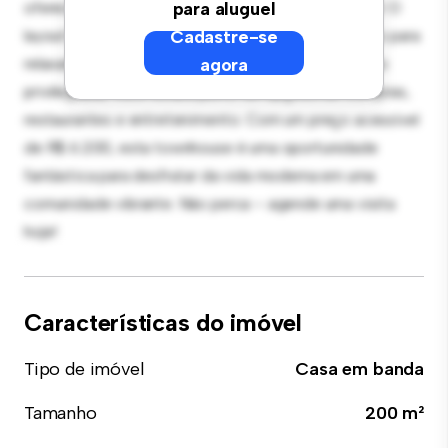
oferece um espaço de vida moderno e confortável. O
para aluguel
layout bem projetado proporciona bastante espaço para
Cadastre-se
relaxamento e entretenimento. Com sua localização
agora
privilegiada, você estará perto de opções de compras,
restaurantes e entretenimento. Com um preço acessível
de R$ 6.200, esta townhouse é uma oportunidade
fantástica para desfrutar da vida moderna em uma
comunidade vibrante. Não perca – agende uma visita
hoje!
Características do imóvel
Tipo de imóvel
Casa em banda
Tamanho
200 m²