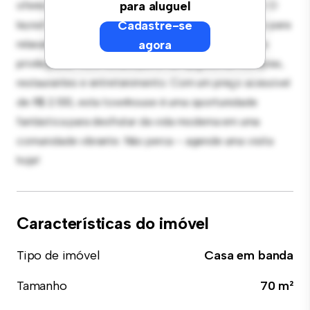
oferece um espaço de vida moderno e confortável. O
para aluguel
layout bem projetado proporciona bastante espaço para
Cadastre-se
relaxamento e entretenimento. Com sua localização
agora
privilegiada, você estará perto de opções de compras,
restaurantes e entretenimento. Com um preço acessível
de R$ 2.100, esta townhouse é uma oportunidade
fantástica para desfrutar da vida moderna em uma
comunidade vibrante. Não perca – agende uma visita
hoje!
Características do imóvel
Tipo de imóvel
Casa em banda
Tamanho
70 m²