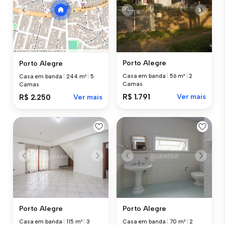
Porto Alegre
Porto Alegre
Casa em banda
|
56 m²
|
2
Casa em banda
|
244 m²
|
5
Camas
Camas
R$ 1.791
Ver mais
R$ 2.250
Ver mais
Porto Alegre
Porto Alegre
Casa em banda
|
115 m²
|
3
Casa em banda
|
70 m²
|
2