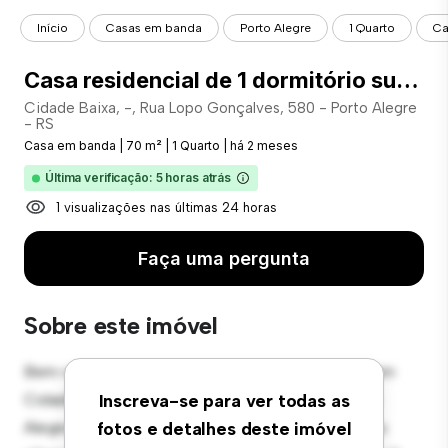
Início
Casas em banda
Porto Alegre
1 Quarto
Ca
Casa residencial de 1 dormitório suíte no bairro Cidade Baixa - COD: 4733
Cidade Baixa, -, Rua Lopo Gonçalves, 580 - Porto Alegre
- RS
Casa em banda
|
70 m²
|
1 Quarto
|
há 2 meses
Última verificação: 5 horas atrás
1 visualizações nas últimas 24 horas
Faça uma pergunta
Sobre este imóvel
Bem-vindo ao seu novo santuário em townhouse em
Cidade Baixa, -, Rua Lopo Gonçalves, 580 - Porto
Inscreva-se para ver todas as
Alegre - RS! Esta espaçosa townhouse de 1 quartos
fotos e detalhes deste imóvel