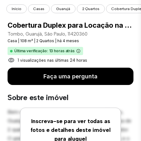
Início
Casas
Guarujá
2 Quartos
Cobertura Duplex
Cobertura Duplex para Locação na praia do Tombo, Guarujá, SP
Tombo, Guarujá, São Paulo, 11420360
Casa
|
108 m²
|
2 Quartos
|
há 4 meses
Última verificação: 13 horas atrás
1 visualizações nas últimas 24 horas
Faça uma pergunta
Sobre este imóvel
Bem-vindo ao seu novo oásis suburbano em Tombo,
Guarujá, São Paulo, 11420360! Esta encantadora casa de
Inscreva-se para ver todas as
2 quartos oferece um ambiente espaçoso e acolhedor.
fotos e detalhes deste imóvel
O grande quintal é perfeito para reuniões ao ar livre, e o
para aluguel