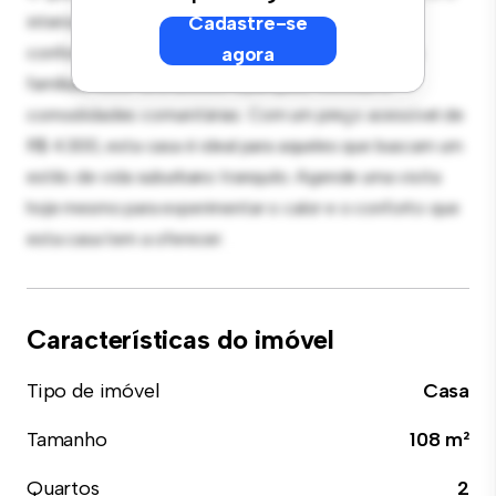
interior aconchegante proporciona um retiro
Cadastre-se
confortável. Localizada em um bairro amigável para
agora
famílias, você terá acesso a parques, escolas e
comodidades comunitárias. Com um preço acessível de
R$ 4.300, esta casa é ideal para aqueles que buscam um
estilo de vida suburbano tranquilo. Agende uma visita
hoje mesmo para experimentar o calor e o conforto que
esta casa tem a oferecer.
Características do imóvel
Tipo de imóvel
Casa
Tamanho
108 m²
Quartos
2