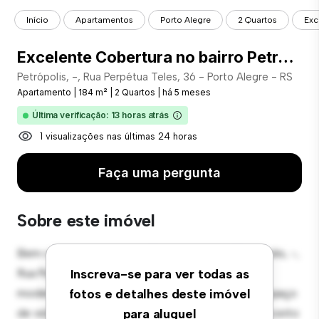
Início
Apartamentos
Porto Alegre
2 Quartos
Exc
Excelente Cobertura no bairro Petrópolis - COD: 22946
Petrópolis, -, Rua Perpétua Teles, 36 - Porto Alegre - RS
Apartamento
|
184 m²
|
2 Quartos
|
há 5 meses
Última verificação: 13 horas atrás
1 visualizações nas últimas 24 horas
Faça uma pergunta
Sobre este imóvel
Bem-vindo ao seu novo refúgio urbano em Petrópolis, -,
Rua Perpétua Teles, 36 - Porto Alegre - RS! Este
Inscreva-se para ver todas as
moderno apartamento de 2 quartos oferece um espaço
fotos e detalhes deste imóvel
de vida elegante e aconchegante. O layout em conceito
para aluguel