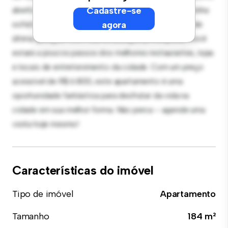
aberto é perfeito para receber convidados, e a cozinha
Cadastre-se
sofisticada está equipada com eletrodomésticos de
agora
última geração. Com sua localização privilegiada, você
estará a poucos passos dos melhores restaurantes, lojas
e locais de entretenimento da cidade. Com um preço
acessível de R$ 6.800, este apartamento é uma
oportunidade fantástica para desfrutar da vida na
cidade em sua melhor forma. Não perca – agende uma
visita hoje mesmo!
Características do imóvel
Tipo de imóvel
Apartamento
Tamanho
184 m²